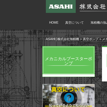
HOME
真空について
旭精機の強
ASAHI│株式会社旭精機
>
真空ポンプ
>
メ
メカニカルブースターポ
ンプ